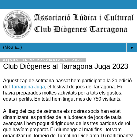
▼
dijous, 16 de novembre del 2023
Club Diògenes al Tarragona Juga 2023
Aquest cap de setmana passat hem participat a la 2a edició
del
Tarragona Juga
, el festival de jocs de Tarragona. Hi
havia preparades moltes activitats per a tots els gustos,
edats i perfils. En total hem tingut més de 750 visitants.
Al llarg del cap de setmana els nostres socis han estat
dinamitzant les partides de la ludoteca de jocs de taula
avançats i hem pogut dirigir dues de les tres partides de rol
que havíem preparat. El diumenge al matí fins i tot vam
organitzar un torneig de Tumbling Dice amb 16 participants!