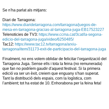
Se n'ha parlat als mitjans:
Diari de Tarragona:
https://www.diaridetarragona.com/tarragona/juegos-de-
mesa-en-tarragona-gracias-al-tarragona-juga-EB17523227
Telenoticies de TV3:
https://www.ccma.cat/3cat/la-segona-
edicio-del-tarragona-juga/video/6250485/
Tac12:
https://www.tac12.tv/tarragona/arxiu-
tarragona/item/31173-exit-de-participacio-del-tarragona-juga
Finalment, no ens volem oblidar de felicitar l'organització del
Tarragona Juga. Sense ells i tota la feina (no remunerada)
que fan no podríem gaudir d'aquest festival. Si la primera
edició va ser un èxit, creiem que enguany s'han superat.
Tant la distribució dels espais, com la logística, com
l'ambient; tot ha estat de 10. Enhorabona per la feina feta!