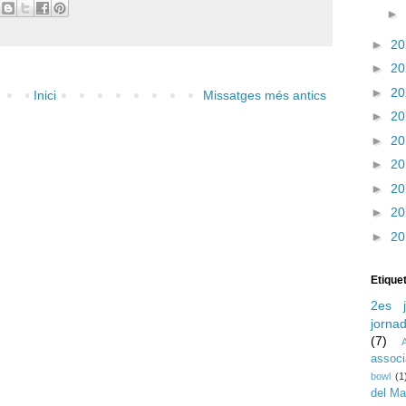
►
►
2
►
2
►
2
Inici
Missatges més antics
►
2
►
2
►
2
►
2
►
2
►
2
Etique
2es j
jorna
(7)
assoc
bowl
(1
del M