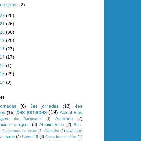
de gener
(2)
022
(28)
021
(26)
020
(30)
019
(20)
018
(27)
017
(17)
016
(1)
015
(29)
014
(8)
tes
ornades
(6)
3es jornades
(13)
4es
5es jornades
(19)
des
(16)
Actual Play
Aquelarre
(2)
Againts the Darkmaster
(1)
iacions amigues
(3)
Atomic Robo
(2)
Blood
Clásicos
)
Campeones de verne
(1)
Catthulhu
(1)
azmorreo
(4)
Covid-19
(3)
Cultos Innombrables
(1)