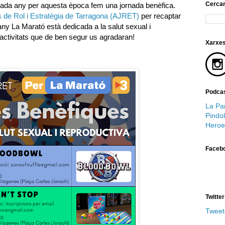
Cerca
cada any per aquesta època fem una jornada benèfica.
 de Rol i Estratègia de Tarragona (AJRET)
per recaptar
ny La Marató està dedicada a la salut sexual i
activitats que de ben segur us agradaran!
Xarxes
Podcas
La Par
Pindol
Heroe
Faceb
Twitter
Tweet