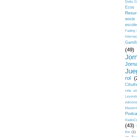
Delta G
Ecos 
Resur
socis
escole
Fading
Interna
Gamifi
(49)
Jor
Jorn
Jue
rol
(
Cthulh
vida a
Leyenda
edicion
Master
Podca
RadioCi
(43)
line
(1)