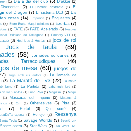
Dia a dia del club
(6)
Drakkar
(2)
reen
(1)
El
Disonantes
(2)
El Hombre abstracto
(1)
gir del Dragon
(7)
Els
El sistema D13
(2)
 fan coses
(14)
Enquestes
(4)
Emporion
(1)
Exertas
(7)
s
(2)
Etern Estiu. Maqui edicions
(1)
FATE
(3)
FATE Acelerado
(3)
 Suns
(1)
Festival
cional Dixieland de Tarragona
(1)
Foundry-VTT
(1)
jocs de rol
cació
(3)
Hechizos & Hostias
(1)
Jocs de taula
(89)
nades
(53)
Jornades solidaries
(8)
ades Tarracolúdiques
(46)
gos de mesa
(63)
juegos de
27)
La llamada de
Juga amb els autors
(1)
La Marató de TV3
(22)
u
(3)
La meva
La Partida
(2)
mb l'amo
(1)
Labyritnth lord
(1)
 de los 5 anilos
(1)
Luna Roja
(1)
Magissa.
(1)
Maqui
Máscaras del Imperio
(3)
s
(1)
Mutants &
Other-selves
(5)
Pbta
(3)
minds
(1)
Orn
(1)
st
(7)
Portal
(3)
Qui som?
(4)
Ressenya
Reflejo
(2)
utatDeTarragona
(1)
Savage Worlds
(9)
Santa Tecla
(1)
Secció on-
Space opera
(3)
Star Wars
(2)
Star Wars D20