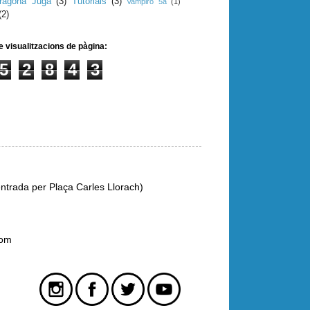
rragona Juga
(3)
Tutorials
(3)
Vampiro 5a
(1)
(2)
e visualitzacions de pàgina:
5
2
8
4
3
ntrada per Plaça Carles Llorach)
com