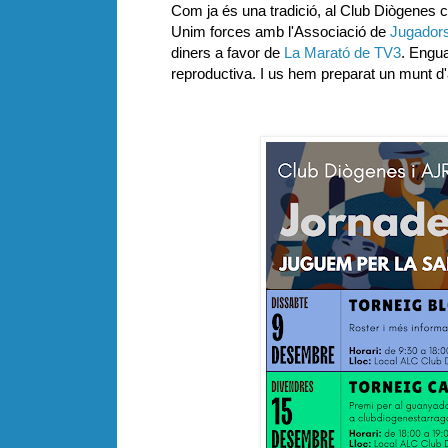
Com ja és una tradició, al Club Diògenes 
Unim forces amb l'Associació de
Jugadors
diners a favor de
La Marató de TV3
. Engua
reproductiva. I us hem preparat un munt d'