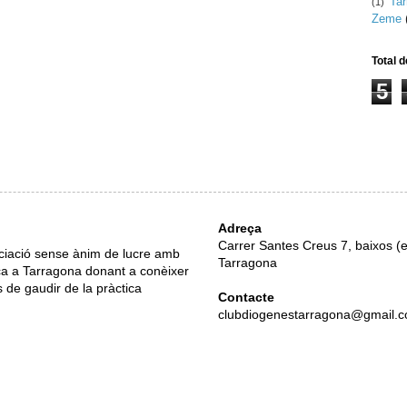
Ta
(1)
Zeme
Total d
5
Adreça
Carrer Santes Creus 7, baixos (e
ciació sense ànim de lucre amb
Tarragona
ica a Tarragona donant a conèixer
s de gaudir de la pràctica
Contacte
clubdiogenestarragona@gmail.