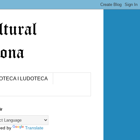
IOTECA I LUDOTECA
ir
red by
Translate