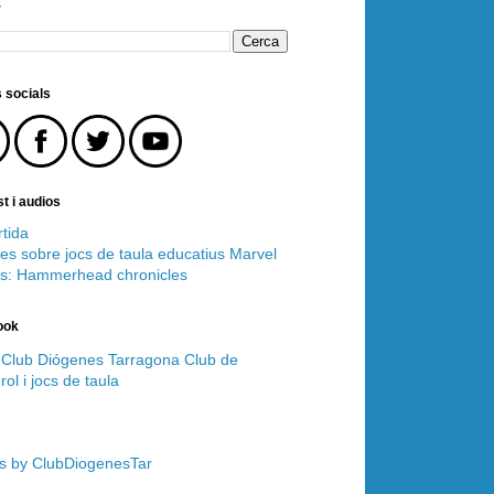
r
 socials
t i audios
tida
es sobre jocs de taula educatius
Marvel
s: Hammerhead chronicles
ook
Club Diógenes Tarragona Club de
rol i jocs de taula
s by ClubDiogenesTar