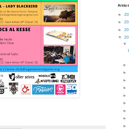
Arxiu d
►
2
►
2
►
2
▼
2
▼
►
►
►
►
►
►
►
►
►