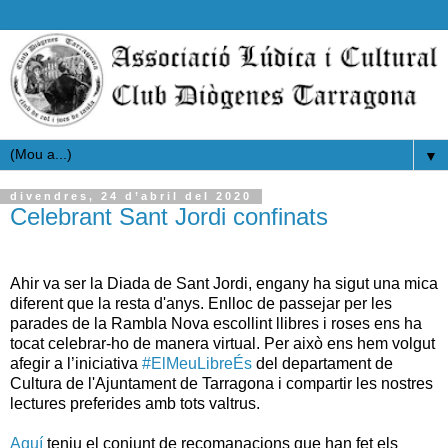
▼
divendres, 24 d’abril del 2020
Celebrant Sant Jordi confinats
Ahir va ser la Diada de Sant Jordi, engany ha sigut una mica
diferent que la resta d'anys. Enlloc de passejar per les
parades de la Rambla Nova escollint llibres i roses ens ha
tocat celebrar-ho de manera virtual. Per això ens hem volgut
afegir a l’iniciativa
#ElMeuLibreÉs
del departament de
Cultura de l'Ajuntament de Tarragona i compartir les nostres
lectures preferides amb tots valtrus.
Aquí
teniu el conjunt de recomanacions que han fet els