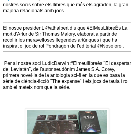
nostres socis sobre els llibres que més els agraden, la gran
majoria relacionats amb jocs.
El nostre president, @athalbert diu que #ElMeuLlibreÉs La
mort d'Artur de Sir Thomas Malory, elaborat a partir de
recollir les meravelloses llegendes artúriques i que ha
inspirat el joc de rol Pendragón de l'editorial @Nosolorol.
Per al nostre soci LudicDarwin
#Elmeullibreés
"El despertar
del Leviatán", de l'autor seudònim James S.A. Corey,
primera novel·la de la antología sci-fi en la que es basa la
sèrie de ciència-ficció "The expanse" i els jocs de taula i rol
amb el mateix nom que la sèrie.