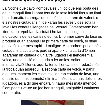
La Noche que cayo Pompeya és un joc que ens porta des
de la tranquil·litat i l’anar fent de la fase inicial fins a un final
ben dramàtic i carregat de tensió on, o correm de valent, o
els nostres ciutadans hi deixaran les seves vides sota la
lava i les cendres llençades pel Vesuvi. Començarem ben
xino-xano repoblant la ciutat i ho farem tot seguint les
indicacions de les cartes d’edifici. El primer canvi de fase es
produirà quan aparegui la primera carta de volcà, el ritme
passarà a ser més ràpid... i maligne. Ara podrem posar més
ciutadans a cada torn, però si apareix una carta d’Omen
agafarem un ciutadà d’un altre jugador i el llençarem al
volcà, una decisió que ajuda a fer amics. Volíeu
interactivitat? Doncs aquí la teniu. I encara s’enredarà més
la troca quan aparegui la segona carta de volcà. A partir
d’aquest moment les caselles s’aniran cobrint de lava, una
decisió que ens permetrà eliminar més ciutadans dels altres
jugadors, és a dir que encara hi haurà més mala intenció.
Com podeu veure un joc ben tranquil, amigable i totalment
cooperatiu.