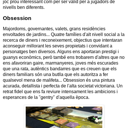
joc prou interessant com per ser vàlid per a jugadors de
nivells ben diferents.
Obsession
Majordoms, governantes, valets, grans residències
envoltades de jardins... Quatre famílies d'alt nivell social a la
recerca de diners i reconeixement, objectius que intentaran
aconseguir millorant les seves propietats i convidant a
personatges ben diversos. Alguns ens aportaran prestigi i
guanys econòmics, però també ens trobarem d'altres que no
ens afavoriran gaire, marmanyeres, joves més escurades
que una rata, autèntics bandarres que es creuen que els
diners familiars són una butlla que els autoritza a fer
qualsevol mena de malifeta... Obsession és una pintura
acurada, detallista i perfecta de l'alta societat victoriana. Un
retrat fidel que ens fa reviure intensament les ambicions i
esperances de la "gentry" d'aquella època.