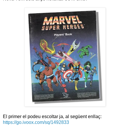
El primer el podeu escoltar ja, al següent enllaç:
https://go.ivoox.com/sq/1492833