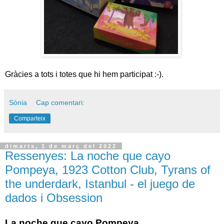
Gràcies a tots i totes que hi hem participat :-).
Sònia
Cap comentari:
Comparteix
dimarts, 1 de març del 2022
Ressenyes: La noche que cayo
Pompeya, 1923 Cotton Club, Tyrans of
the underdark, Istanbul - el juego de
dados i Obsession
La noche que cayo Pompeya