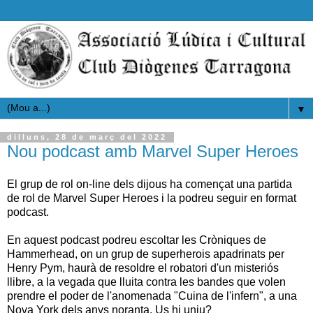
▼
dilluns, 28 de març del 2022
Nou podcast amb Marvel Super Heroes
El grup de rol on-line dels dijous ha començat una partida
de rol de Marvel Super Heroes i la podreu seguir en format
podcast.
En aquest podcast podreu escoltar les Cròniques de
Hammerhead, on un grup de superherois apadrinats per
Henry Pym, haurà de resoldre el robatori d'un misteriós
llibre, a la vegada que lluita contra les bandes que volen
prendre el poder de l'anomenada "Cuina de l'infern", a una
Nova York dels anys noranta. Us hi uniu?