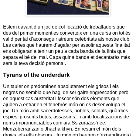
Estem davant d’un joc de col·locació de treballadors que
des del primer moment es converteix en una cursa on tot és
vàlid per tal d’aconseguir atreure celebritats als nostre club.
Les cartes que haurem d’agafar per assolir aquesta finalitat
ens obligaran a tenir un peu a cada banda de la línia que
separa el bé del mal. Capa quina banda et decantaràs més
serà la teva decisió personal.
Tyrans of the underdark
Un tauler on predominen absolutament els grisos i els
negres no sembla que hagi de ser gaire engrescador, però
en aquest cas austeritat i foscor són dos elements que
ajuden a entrar en el tenebrós món on es desenvolupa el
joc. Un món amb sacerdotesses, nobles, soldats, guàrdies,
espies, proscrits bojos, assassins... i amb localitzacions de
noms impronunciables com ara Ss’zuraass’nee,
Menzoberranzan o Jhachalkhyn. En resum el món dels
drows, els elfs obscurs. Un món on haurem d’expandir-nos i