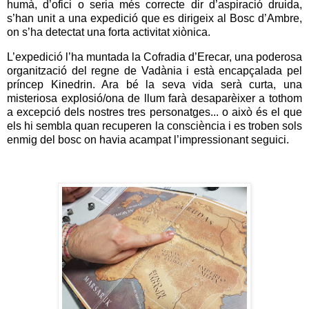
humà, d’ofici o seria més correcte dir d’aspiració druida,
s’han unit a una expedició que es dirigeix al Bosc d’Ambre,
on s’ha detectat una forta activitat xiònica.
L’expedició l’ha muntada la Cofradia d’Erecar, una poderosa
organització del regne de Vadània i està encapçalada pel
príncep Kinedrin. Ara bé la seva vida serà curta, una
misteriosa explosió/ona de llum farà desaparèixer a tothom
a excepció dels nostres tres personatges... o això és el que
els hi sembla quan recuperen la consciència i es troben sols
enmig del bosc on havia acampat l’impressionant seguici.