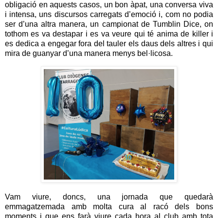
obligació en aquests casos, un bon àpat, una conversa viva
i intensa, uns discursos carregats d’emoció i, com no podia
ser d’una altra manera, un campionat de Tumblin Dice, on
tothom es va destapar i es va veure qui té anima de killer i
es dedica a engegar fora del tauler els daus dels altres i qui
mira de guanyar d’una manera menys bel·licosa.
Vam viure, doncs, una jornada que quedarà
emmagatzemada amb molta cura al racó dels bons
moments i que ens farà viure cada hora al club amb tota