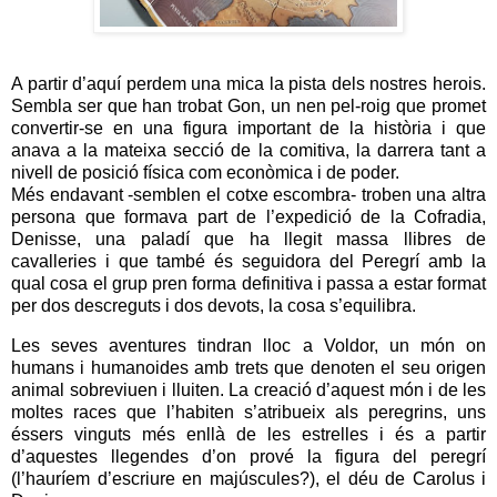
A partir d’aquí perdem una mica la pista dels nostres herois.
Sembla ser que han trobat Gon, un nen pel-roig que promet
convertir-se en una figura important de la història i que
anava a la mateixa secció de la comitiva, la darrera tant a
nivell de posició física com econòmica i de poder.
Més endavant -semblen el cotxe escombra- troben una altra
persona que formava part de l’expedició de la Cofradia,
Denisse, una paladí que ha llegit massa llibres de
cavalleries i que també és seguidora del Peregrí amb la
qual cosa el grup pren forma definitiva i passa a estar format
per dos descreguts i dos devots, la cosa s’equilibra.
Les seves aventures tindran lloc a Voldor, un món on
humans i humanoides amb trets que denoten el seu origen
animal sobreviuen i lluiten. La creació d’aquest món i de les
moltes races que l’habiten s’atribueix als peregrins, uns
éssers vinguts més enllà de les estrelles i és a partir
d’aquestes llegendes d’on prové la figura del peregrí
(l’hauríem d’escriure en majúscules?), el déu de Carolus i