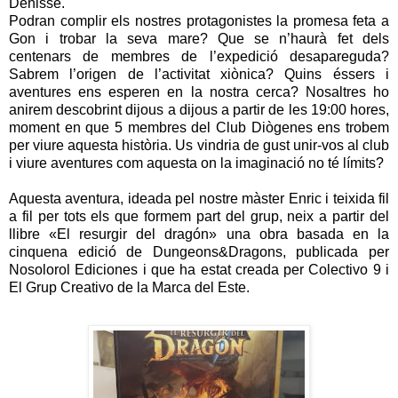
Denisse.
Podran complir els nostres protagonistes la promesa feta a
Gon i trobar la seva mare? Que se n’haurà fet dels
centenars de membres de l’expedició desapareguda?
Sabrem l’origen de l’activitat xiònica? Quins éssers i
aventures ens esperen en la nostra cerca? Nosaltres ho
anirem descobrint dijous a dijous a partir de les 19:00 hores,
moment en que 5 membres del Club Diògenes ens trobem
per viure aquesta història. Us vindria de gust unir-vos al club
i viure aventures com aquesta on la imaginació no té límits?
Aquesta aventura, ideada pel nostre màster Enric i teixida fil
a fil per tots els que formem part del grup, neix a partir del
llibre «El resurgir del dragón» una obra basada en la
cinquena edició de Dungeons&Dragons, publicada per
Nosolorol Ediciones i que ha estat creada per Colectivo 9 i
El Grup Creativo de la Marca del Este.