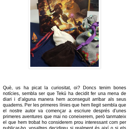
Què, us ha picat la curiositat, oi? Doncs tenim bones
notícies, sembla ser que Tekú ha decidit fer una mena de
diari i d’alguna manera hem aconseguit arribar als seus
quaderns. Per les primeres línies que hem llegit sembla que
el nostre autor va començar a escriure després d'unes
primeres aventures que mai no coneixerem, però tanmateix
el que hem trobat ho considerem prou interessant com per
publicar-ho, vosaltres decidireu si realment és així o si els