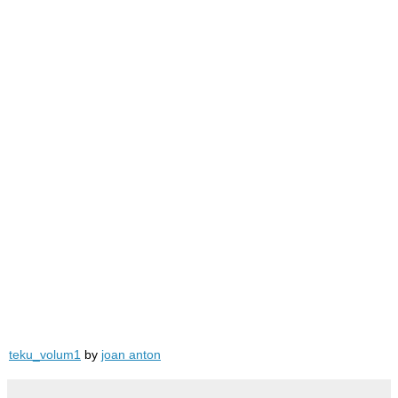
teku_volum1
by
joan anton