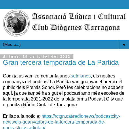
▼
dilluns, 18 de juliol del 2022
Gran tercera temporada de La Partida
Com ja us vam comentar fa unes
setmanes
, els nostres
companys del podcast La Partida van guanyar el premi del
públic dels Premis Sonor. Però les celebracions no acaben
aquí, ja que també ha sigut el podcast amb més escoltes de
la temporada 2021-2022 de la plataforma Podcast City que
organitza Ràdio Ciutat de Tarragona.
Enllaç a la noticia:
https://rctgn.cat/radionews/podcastcity-
news/els-guanyadors-de-la-tercera-temporada-de-
podcastcity-radiolab/