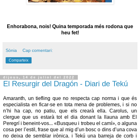
Enhorabona, nois! Quina temporada més rodona que
heu fet!
Sònia
Cap comentari:
Comparteix
dijous, 14 de juliol del 2022
El Resurgir del Dragón - Diari de Tekú
Amaranth, un tiefling que no respecta cap norma i que és
especialista en ficar-se en tota mena de problemes, i si no
n’hi ha cap, no patiu, que els crearà ella. Carolus, un
clergue que us estarà tot el dia donant la llauna amb El
Peregrí i beneint-vos... «Busqueu i trobeu el camí», o alguna
cosa per l’estil, frase que al mig d’un bosc o dins d’una cova
no deixa de semblar irònica. i Tekú una barreja de corb i