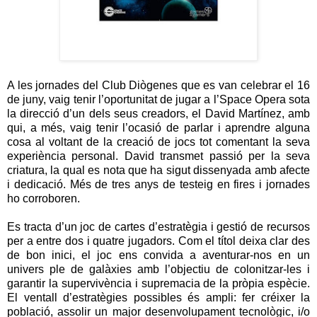
A les jornades del Club Diògenes que es van celebrar el 16
de juny, vaig tenir l’oportunitat de jugar a l’Space Opera sota
la direcció d’un dels seus creadors, el David Martínez, amb
qui, a més, vaig tenir l’ocasió de parlar i aprendre alguna
cosa al voltant de la creació de jocs tot comentant la seva
experiència personal. David transmet passió per la seva
criatura, la qual es nota que ha sigut dissenyada amb afecte
i dedicació. Més de tres anys de testeig en fires i jornades
ho corroboren.
Es tracta d’un joc de cartes d’estratègia i gestió de recursos
per a entre dos i quatre jugadors. Com el títol deixa clar des
de bon inici, el joc ens convida a aventurar-nos en un
univers ple de galàxies amb l’objectiu de colonitzar-les i
garantir la supervivència i supremacia de la pròpia espècie.
El ventall d’estratègies possibles és ampli: fer créixer la
població, assolir un major desenvolupament tecnològic, i/o