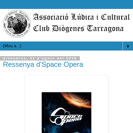
▼
divendres, 31 d’agost del 2018
Ressenya d'Space Opera