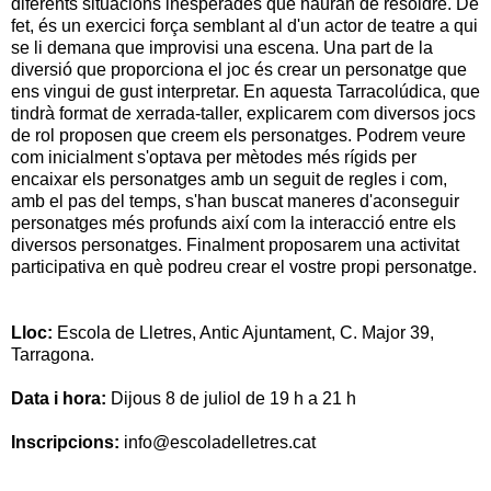
diferents situacions inesperades que hauran de resoldre. De
fet, és un exercici força semblant al d'un actor de teatre a qui
se li demana que improvisi una escena. Una part de la
diversió que proporciona el joc és crear un personatge que
ens vingui de gust interpretar. En aquesta Tarracolúdica, que
tindrà format de xerrada-taller, explicarem com diversos jocs
de rol proposen que creem els personatges. Podrem veure
com inicialment s'optava per mètodes més rígids per
encaixar els personatges amb un seguit de regles i com,
amb el pas del temps, s'han buscat maneres d'aconseguir
personatges més profunds així com la interacció entre els
diversos personatges. Finalment proposarem una activitat
participativa en què podreu crear el vostre propi personatge.
Lloc:
Escola de Lletres, Antic Ajuntament, C. Major 39,
Tarragona.
Data i hora:
Dijous 8 de juliol de 19 h a 21 h
Inscripcions:
info@escoladelletres.cat