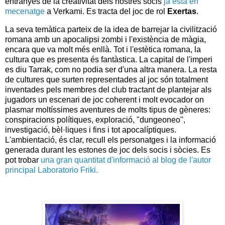
entranyes de la creativitat dels nostres socis
ja està en
mecenatge
a Verkami. Es tracta del joc de rol
Exertas
.
La seva temàtica parteix de la idea de barrejar la civilització
romana amb un apocalipsi zombi i l'existència de màgia,
encara que va molt més enllà. Tot i l'estètica romana, la
cultura que es presenta és fantàstica. La capital de l'imperi
es diu Tarrak, com no podia ser d'una altra manera. La resta
de cultures que surten representades al joc són totalment
inventades pels membres del club tractant de plantejar als
jugadors un escenari de joc coherent i molt evocador on
plasmar moltíssimes aventures de molts tipus de gèneres:
conspiracions polítiques, exploració, "dungeoneo",
investigació, bèl·liques i fins i tot apocalíptiques.
L'ambientació, és clar, recull els personatges i la informació
generada durant les estones de joc dels socis i sòcies. Es
pot trobar
una gran quantitat d'informació al blog de l'autor
principal Laboratorio Friki.