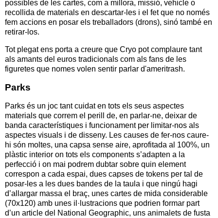
possibles de les cartes, com a millora, missió, vehicle o
recollida de materials en descartar-les i el fet que no només
fem accions en posar els treballadors (drons), sinó també en
retirar-los.
Tot plegat ens porta a creure que Cryo pot complaure tant
als amants del euros tradicionals com als fans de les
figuretes que nomes volen sentir parlar d'ameritrash.
Parks
Parks és un joc tant cuidat en tots els seus aspectes
materials que correm el perill de, en parlar-ne, deixar de
banda característiques i funcionament per limitar-nos als
aspectes visuals i de disseny. Les causes de fer-nos caure-
hi són moltes, una capsa sense aire, aprofitada al 100%, un
plàstic interior on tots els components s’adapten a la
perfecció i on mai podrem dubtar sobre quin element
correspon a cada espai, dues capses de tokens per tal de
posar-les a les dues bandes de la taula i que ningú hagi
d’allargar massa el braç, unes cartes de mida considerable
(70x120) amb unes il·lustracions que podrien formar part
d’un article del National Geographic, uns animalets de fusta