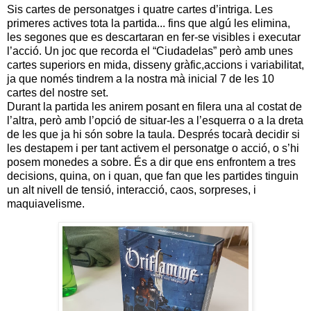
Sis cartes de personatges i quatre cartes d’intriga. Les
primeres actives tota la partida... fins que algú les elimina,
les segones que es descartaran en fer-se visibles i executar
l’acció. Un joc que recorda el “Ciudadelas” però amb unes
cartes superiors en mida, disseny gràfic,accions i variabilitat,
ja que només tindrem a la nostra mà inicial 7 de les 10
cartes del nostre set.
Durant la partida les anirem posant en filera una al costat de
l’altra, però amb l’opció de situar-les a l’esquerra o a la dreta
de les que ja hi són sobre la taula. Després tocarà decidir si
les destapem i per tant activem el personatge o acció, o s’hi
posem monedes a sobre. És a dir que ens enfrontem a tres
decisions, quina, on i quan, que fan que les partides tinguin
un alt nivell de tensió, interacció, caos, sorpreses, i
maquiavelisme.