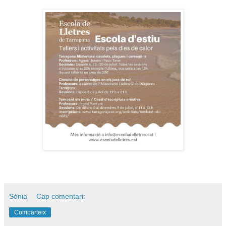
Sònia
Cap comentari:
Comparteix