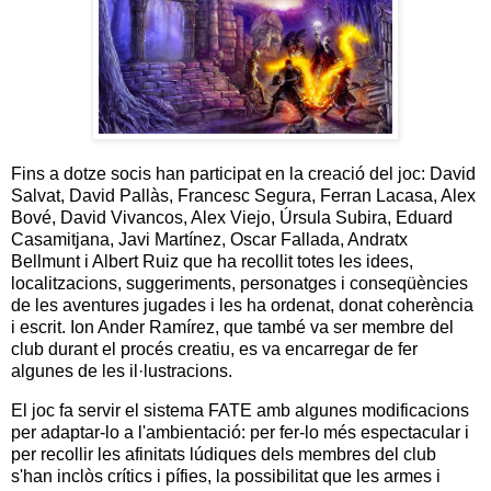
Fins a dotze socis han participat en la creació del joc: David
Salvat, David Pallàs, Francesc Segura, Ferran Lacasa, Alex
Bové, David Vivancos, Alex Viejo, Úrsula Subira, Eduard
Casamitjana, Javi Martínez, Oscar Fallada, Andratx
Bellmunt i Albert Ruiz que ha recollit totes les idees,
localitzacions, suggeriments, personatges i conseqüències
de les aventures jugades i les ha ordenat, donat coherència
i escrit. Ion Ander Ramírez, que també va ser membre del
club durant el procés creatiu, es va encarregar de fer
algunes de les il·lustracions.
El joc fa servir el sistema FATE amb algunes modificacions
per adaptar-lo a l'ambientació: per fer-lo més espectacular i
per recollir les afinitats lúdiques dels membres del club
s'han inclòs crítics i pífies, la possibilitat que les armes i