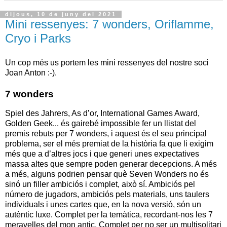
dijous, 10 de juny del 2021
Mini ressenyes: 7 wonders, Oriflamme,
Cryo i Parks
Un cop més us portem les mini ressenyes del nostre soci
Joan Anton :-).
7 wonders
Spiel des Jahrers, As d’or, International Games Award,
Golden Geek... és gairebé impossible fer un llistat del
premis rebuts per 7 wonders, i aquest és el seu principal
problema, ser el més premiat de la història fa que li exigim
més que a d’altres jocs i que generi unes expectatives
massa altes que sempre poden generar decepcions. A més
a més, alguns podrien pensar què Seven Wonders no és
sinó un filler ambiciós i complet, això sí. Ambiciós pel
número de jugadors, ambiciós pels materials, uns taulers
individuals i unes cartes que, en la nova versió, són un
autèntic luxe. Complet per la temàtica, recordant-nos les 7
meravelles del mon antic. Complet per no ser un multisolitari