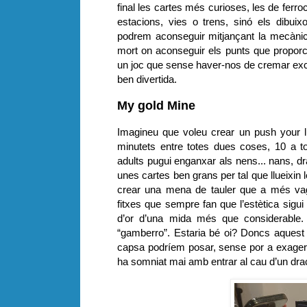
final les cartes més curioses, les de fer
estacions, vies o trens, sinó els dibu
podrem aconseguir mitjançant la mecànica
mort on aconseguir els punts que propor
un joc que sense haver-nos de cremar ex
ben divertida.
My gold Mine
Imagineu que voleu crear un push your luc
minutets entre totes dues coses, 10 a t
adults pugui enganxar als nens... nans, 
unes cartes ben grans per tal que llueixi
crear una mena de tauler que a més vag
fitxes que sempre fan que l’estètica sigu
d’or d’una mida més que considerable.
“gamberro”. Estaria bé oi? Doncs aquest 
capsa podríem posar, sense por a exagera
ha somniat mai amb entrar al cau d’un drac