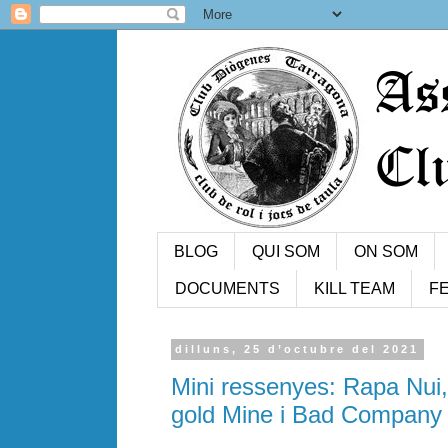
BLOG
QUI SOM
ON SOM
DOCUMENTS
KILL TEAM
FE
dilluns, 25 d’octubre del 2021
Mini ressenyes: Rapa Nui
gold Mine i Bad Company