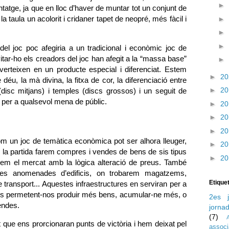
►
ntatge, ja que en lloc d’haver de muntar tot un conjunt de
a taula un acolorit i cridaner tapet de neopré, més fàcil i
►
►
►
 del joc poc afegiria a un tradicional i econòmic joc de
vitar-ho els creadors del joc han afegit a la “massa base”
►
erteixen en un producte especial i diferenciat. Estem
►
2
 déu, la mà divina, la fitxa de cor, la diferenciació entre
►
2
 (disc mitjans) i temples (discs grossos) i un seguit de
u per a qualsevol mena de públic.
►
2
►
2
►
2
 un joc de temàtica econòmica pot ser alhora lleuger,
►
2
 de la partida farem compres i vendes de bens de sis tipus
►
2
arem el mercat amb la lògica alteració de preus. També
tes anomenades d’edificis, on trobarem magatzems,
Etique
 transport... Aquestes infraestructures en serviran per a
ials permetent-nos produir més bens, acumular-ne més, o
2es j
endes.
jorna
(7)
t que ens prorcionaran punts de victòria i hem deixat pel
assoc