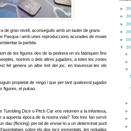
►
2
►
2
►
2
a de gran nivell, aconseguits amb un tauler de grans
►
2
la de Pasqua i amb unes reproduccions acurades de moais
►
2
bientar la partida.
▼
2
rt de les figures des de la pedrera on es fabriquen fins
►
meeples, nostres o dels altres jugadors, a totes les zones
►
st fet genera un altre tret del joc, en travessar-les els
▼
iguin propietat de ningú i que per tant qualsevol jugador
s figures, el pukao.
►
 Tumbling Dice o Pitch Car ens retornen a la infantesa,
►
r a aquesta època de la nostra vida? Tots tres fan servir
►
n dau (flicking) per tal de enviar-lo a un determinat punt
►
l d’aventatges sobre els dos jocs esmentats, les reduides