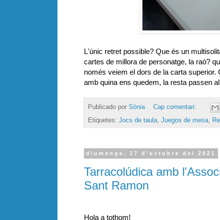
L'únic retret possible? Que és un multisolita
cartes de millora de personatge, la raó? qu
només veiem el dors de la carta superior
amb quina ens quedem, la resta passen al
Publicado por
Sònia
Cap comentari:
Etiquetes:
Jocs de taula
,
Juegos de mesa
,
Re
diumenge, 17 d’octubre del 2021
Tarracolúdica amb l'Assoc
Sant Ramon
Hola a tothom!