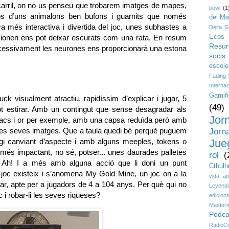
rocarril, on no us penseu que trobarem imatges de mapes,
bowl
(1
ixos d’uns animalons ben bufons i guarnits que només
del M
 més interactiva i divertida del joc, unes subhastes a
Delta G
cionen ens pot deixar escurats com una rata. En resum
Ecos 
Resur
cessivament les neurones ens proporcionarà una estona
socis
escole
Fading
Interna
Gamifi
k visualment atractiu, rapidíssim d’explicar i jugar, 5
(49)
ot estirar. Amb un contingut que sense desagradar als
Jor
dracs i or per exemple, amb una capsa reduïda però amb
n les seves imatges. Que a taula quedi bé perquè puguem
Jorn
i canviant d’aspecte i amb alguns meeples, tokens o
Jue
i més impactant, no sé, potser... unes daurades palletes
rol
(
 Ah! I a més amb alguna acció que li doni un punt
Cthulh
joc existeix i s’anomena My Gold Mine, un joc on a la
vida a
r, apte per a jugadors de 4 a 104 anys. Per què qui no
Leyenda
 i robar-li les seves riqueses?
edicion
Master
Podca
RadioCi