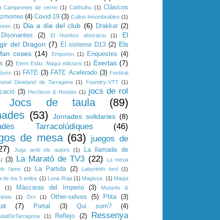
Clásicos
)
Campeones de verne
(1)
Catthulhu
(1)
azmorreo
(4)
Covid-19
(3)
Cultos Innombrables
(1)
Dia a dia del club
(6)
Drakkar
(2)
reen
(1)
El
Disonantes
(2)
El Hombre abstracto
(1)
gir del Dragon
(7)
Els
El sistema D13
(2)
 fan coses
(14)
Enquestes
(4)
Emporion
(1)
Exertas
(7)
s
(2)
Etern Estiu. Maqui edicions
(1)
FATE
(3)
FATE Acelerado
(3)
 Suns
(1)
Festival
cional Dixieland de Tarragona
(1)
Foundry-VTT
(1)
jocs de rol
cació
(3)
Hechizos & Hostias
(1)
Jocs de taula
(89)
nades
(53)
Jornades solidaries
(8)
ades Tarracolúdiques
(46)
gos de mesa
(63)
juegos de
27)
La llamada de
Juga amb els autors
(1)
La Marató de TV3
(22)
u
(3)
La meva
La Partida
(2)
mb l'amo
(1)
Labyritnth lord
(1)
 de los 5 anilos
(1)
Luna Roja
(1)
Magissa.
(1)
Maqui
Máscaras del Imperio
(3)
s
(1)
Mutants &
Other-selves
(5)
Pbta
(3)
minds
(1)
Orn
(1)
st
(7)
Portal
(3)
Qui som?
(4)
Ressenya
Reflejo
(2)
utatDeTarragona
(1)