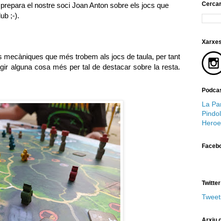
Cerca
repara el nostre soci Joan Anton sobre els jocs que
ub ;-).
Xarxes
es mecàniques que més trobem als jocs de taula, per tant
fegir alguna cosa més per tal de destacar sobre la resta.
Podcas
La Par
Pindol
Heroe
Faceb
Twitter
Tweet
Arxiu d