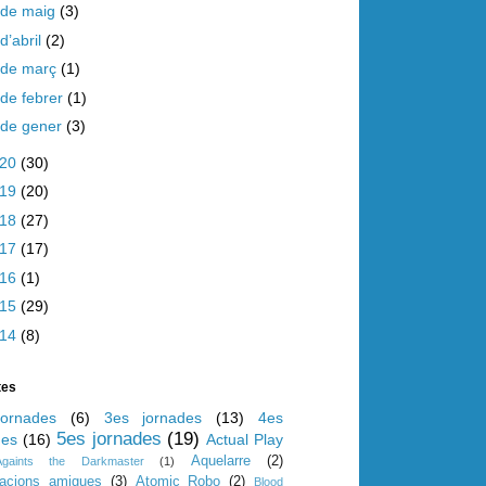
de maig
(3)
d’abril
(2)
de març
(1)
de febrer
(1)
de gener
(3)
020
(30)
019
(20)
018
(27)
017
(17)
016
(1)
015
(29)
014
(8)
tes
ornades
(6)
3es jornades
(13)
4es
5es jornades
(19)
des
(16)
Actual Play
Aquelarre
(2)
Againts the Darkmaster
(1)
iacions amigues
(3)
Atomic Robo
(2)
Blood