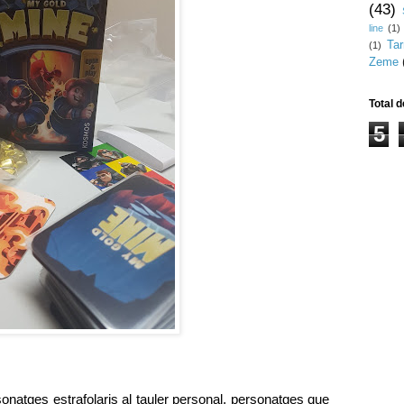
(43)
line
(1)
Ta
(1)
Zeme
Total d
5
onatges estrafolaris al tauler personal, personatges que