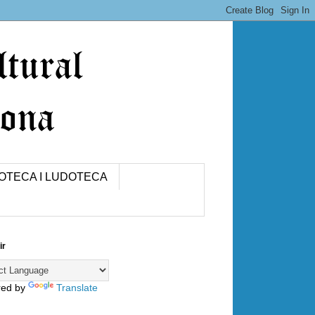
IOTECA I LUDOTECA
ir
red by
Translate