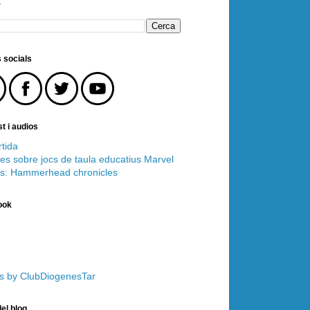
r
 socials
t i audios
tida
es sobre jocs de taula educatius
Marvel
s: Hammerhead chronicles
ook
s by ClubDiogenesTar
el blog