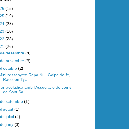
026
(15)
025
(19)
024
(23)
023
(18)
022
(28)
021
(26)
de desembre
(4)
de novembre
(3)
d’octubre
(2)
Mini ressenyes: Rapa Nui, Golpe de fe,
Raccoon Tyc...
Tarracolúdica amb l'Associació de veïns
de Sant Sa...
de setembre
(1)
d’agost
(1)
de juliol
(2)
de juny
(3)