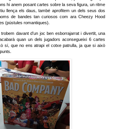
ons hi anem posant cartes sobre la seva figura, un ritme
actiu llença els daus, també aprofitem un dels seus dos
ns noms de bandes tan curiosos com ara Cheezy Hood
es (pústules romantiques).
robem davant d’un joc ben esborrajarrat i divertit, una
’acabarà quan un dels jugadors aconsegueixi 6 cartes
xò sí, que no ens atrapi el cotxe patrulla, ja que si això
 punts.