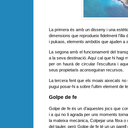
La primera és amb un disseny i una estètic
dimensions que reprodueix fidelment l’il
i pukaos, elements ambdós que ajuden a am
La segona amb el funcionament del transpo
a la seva destinació. Aquí cal que hi hagi 
per on haurà de circular l’escultura i aque
seus propietaris aconseguiran recursos.
La tercera fent que els moais aixecats no s
pugui posar-hi a sobre l’ultim element de le
Golpe de fe
Golpe de fe és un d’aquestes jocs que com
i a qui no li agrada per uns moments torna
la mateixa mecànica, Colpejar una fitxa o u
del tauler, però Golpe de fe té un un parel