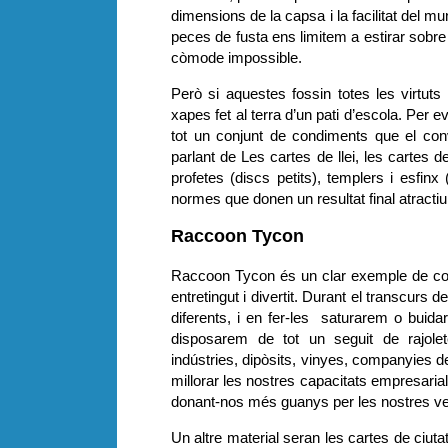
dimensions de la capsa i la facilitat del mu
peces de fusta ens limitem a estirar sobre l
còmode impossible.
Però si aquestes fossin totes les virtuts
xapes fet al terra d’un pati d’escola. Per e
tot un conjunt de condiments que el conv
parlant de Les cartes de llei, les cartes de
profetes (discs petits), templers i esfinx
normes que donen un resultat final atracti
Raccoon Tycon
Raccoon Tycon és un clar exemple de com
entretingut i divertit. Durant el transcurs
diferents, i en fer-les saturarem o buid
disposarem de tot un seguit de rajole
indústries, dipòsits, vinyes, companyies de
millorar les nostres capacitats empresar
donant-nos més guanys per les nostres v
Un altre material seran les cartes de ciuta