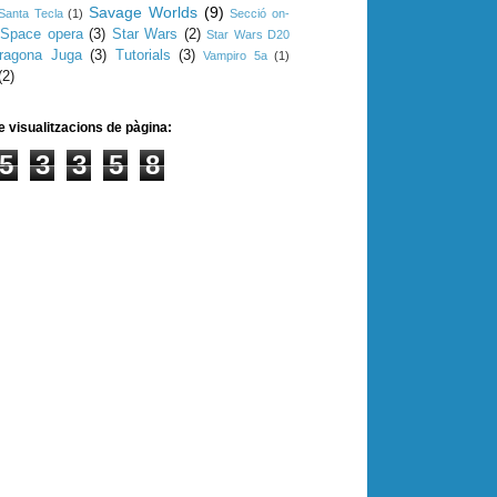
Savage Worlds
(9)
Santa Tecla
(1)
Secció on-
Space opera
(3)
Star Wars
(2)
Star Wars D20
rragona Juga
(3)
Tutorials
(3)
Vampiro 5a
(1)
(2)
e visualitzacions de pàgina:
5
3
3
5
8