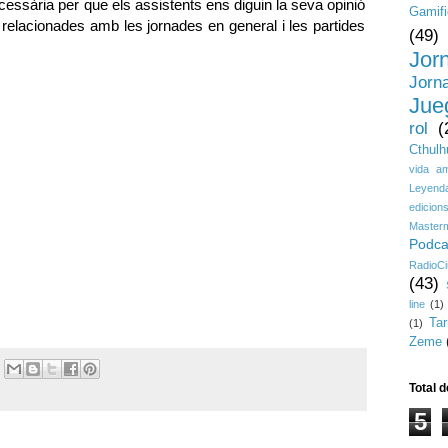
essària per que els assistents ens diguin la seva opinió
Gamifi
s relacionades amb les jornades en general i les partides
(49)
Jor
Jorn
Jue
rol
(
Cthulh
vida a
Leyenda
edicion
Master
Podca
RadioCi
(43)
line
(1)
Ta
(1)
Zeme
Total d
5