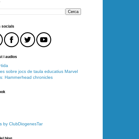
r
 socials
t i audios
tida
es sobre jocs de taula educatius
Marvel
s: Hammerhead chronicles
ook
s by ClubDiogenesTar
el blog