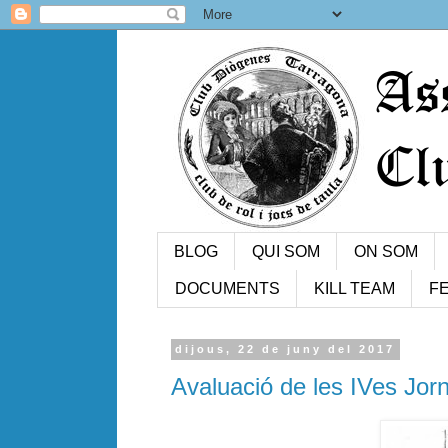
BLOG
QUI SOM
ON SOM
DOCUMENTS
KILL TEAM
FE
dijous, 22 de juny del 2017
Avaluació de les IVes Jor