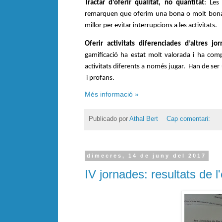
Tractar d’oferir qualitat, no quantitat
: Les
remarquen que oferim una bona o molt bona qua
millor per evitar interrupcions a les activitats.
Oferir activitats diferenciades d’altres jo
gamificació ha estat molt valorada i ha com
activitats diferents a només jugar.  Han de ser 
 i profans. 
Més informació »
Publicado por
Athal Bert
Cap comentari:
dimecres, 14 de juny del 2017
IV jornades: resultats de l