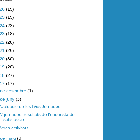
026
(15)
025
(19)
024
(23)
023
(18)
022
(28)
021
(26)
020
(30)
019
(20)
018
(27)
017
(17)
de desembre
(1)
de juny
(3)
Avaluació de les IVes Jornades
IV jornades: resultats de l'enquesta de
satisfacció.
Altres activitats
de maig
(9)