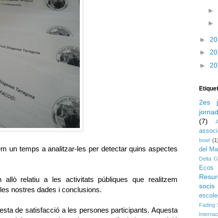
►
►
►
2
►
2
►
2
Etique
2es j
jorna
(7)
assoc
bowl
(1
 un temps a analitzar-les per detectar quins aspectes
del M
Delta G
Ecos 
Resur
allò relatiu a les activitats públiques que realitzem
socis
es nostres dades i conclusions.
escole
Fading
sta de satisfacció a les persones participants. Aquesta
Interna