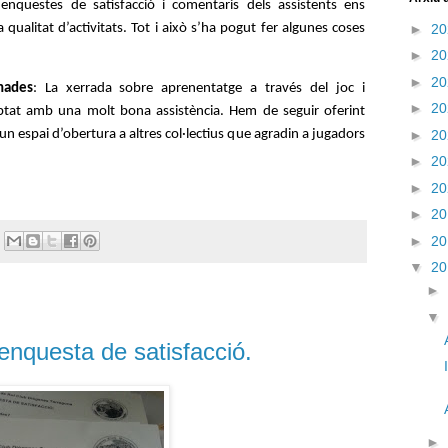
 enquestes de satisfacció i comentaris dels assistents ens 
►
2
litat d’activitats. Tot i això s’ha pogut fer algunes coses 
►
2
►
2
rnades
: La xerrada sobre aprenentatge a través del joc i 
►
2
ptat amb una molt bona assistència. Hem de seguir oferint 
un espai d’obertura a altres col·lectius que agradin a jugadors 
►
2
►
2
►
2
►
2
►
2
▼
2
►
▼
'enquesta de satisfacció.
►