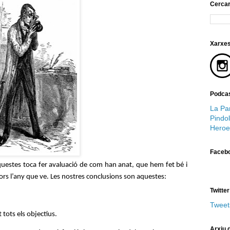
Cerca
Xarxes
Podcas
La Par
Pindol
Heroe
Faceb
questes toca fer avaluació de com han anat, que hem fet bé i 
ors l’any que ve. Les nostres conclusions son aquestes:
Twitter
Tweet
tots els objectius.
Arxiu d