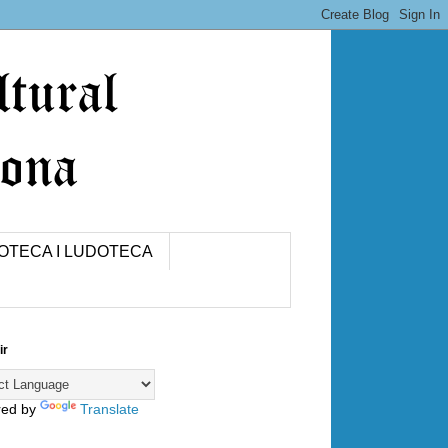
IOTECA I LUDOTECA
ir
red by
Translate