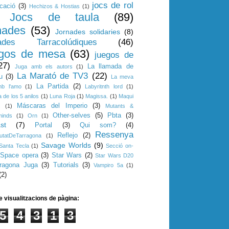
jocs de rol
cació
(3)
Hechizos & Hostias
(1)
Jocs de taula
(89)
nades
(53)
Jornades solidaries
(8)
ades Tarracolúdiques
(46)
gos de mesa
(63)
juegos de
27)
La llamada de
Juga amb els autors
(1)
La Marató de TV3
(22)
u
(3)
La meva
La Partida
(2)
mb l'amo
(1)
Labyritnth lord
(1)
 de los 5 anilos
(1)
Luna Roja
(1)
Magissa.
(1)
Maqui
Máscaras del Imperio
(3)
s
(1)
Mutants &
Other-selves
(5)
Pbta
(3)
minds
(1)
Orn
(1)
st
(7)
Portal
(3)
Qui som?
(4)
Ressenya
Reflejo
(2)
utatDeTarragona
(1)
Savage Worlds
(9)
Santa Tecla
(1)
Secció on-
Space opera
(3)
Star Wars
(2)
Star Wars D20
rragona Juga
(3)
Tutorials
(3)
Vampiro 5a
(1)
(2)
e visualitzacions de pàgina:
5
4
3
1
3