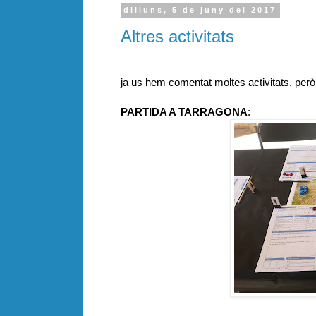
dilluns, 5 de juny del 2017
Altres activitats
ja us hem comentat moltes activitats, però
PARTIDA A TARRAGONA
: