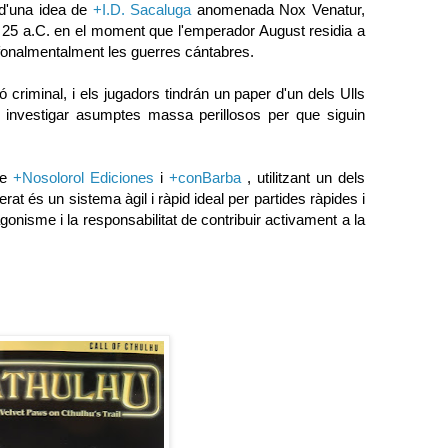
 d'una idea de
+I.D. Sacaluga
anomenada Nox Venatur,
l 25 a.C. en el moment que l'emperador August residia a
i, fonalmentalment les guerres cántabres.
 criminal, i els jugadors tindrán un paper d'un dels Ulls
r investigar asumptes massa perillosos per que siguin
de
+Nosolorol Ediciones
i
+conBarba
, utilitzant un dels
 és un sistema àgil i ràpid ideal per partides ràpides i
gonisme i la responsabilitat de contribuir activament a la