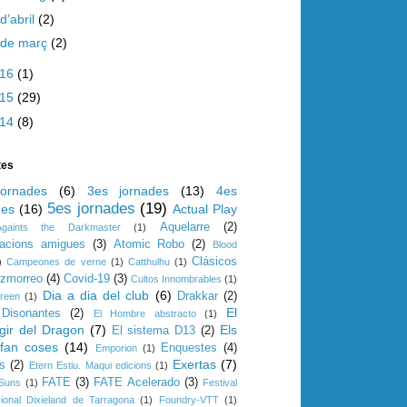
d’abril
(2)
de març
(2)
016
(1)
015
(29)
014
(8)
tes
ornades
(6)
3es jornades
(13)
4es
5es jornades
(19)
des
(16)
Actual Play
Aquelarre
(2)
Againts the Darkmaster
(1)
iacions amigues
(3)
Atomic Robo
(2)
Blood
Clásicos
)
Campeones de verne
(1)
Catthulhu
(1)
azmorreo
(4)
Covid-19
(3)
Cultos Innombrables
(1)
Dia a dia del club
(6)
Drakkar
(2)
reen
(1)
El
Disonantes
(2)
El Hombre abstracto
(1)
gir del Dragon
(7)
Els
El sistema D13
(2)
 fan coses
(14)
Enquestes
(4)
Emporion
(1)
Exertas
(7)
s
(2)
Etern Estiu. Maqui edicions
(1)
FATE
(3)
FATE Acelerado
(3)
 Suns
(1)
Festival
cional Dixieland de Tarragona
(1)
Foundry-VTT
(1)