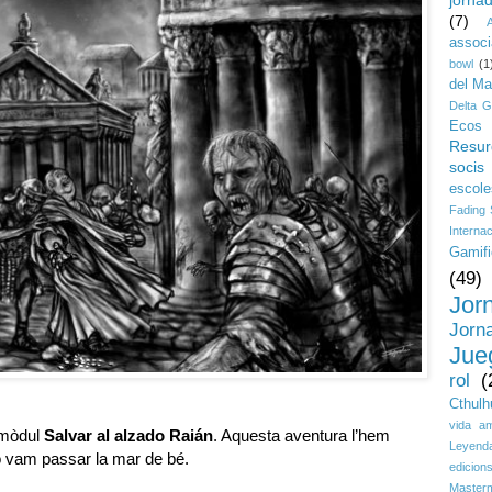
(7)
assoc
bowl
(1
del M
Delta G
Ecos 
Resur
socis
escole
Fading
Interna
Gamifi
(49)
Jor
Jorn
Jue
rol
(
Cthulh
vida a
 mòdul
Salvar al alzado Raián
. Aquesta aventura l’hem
Leyenda
ho vam passar la mar de bé.
edicion
Master