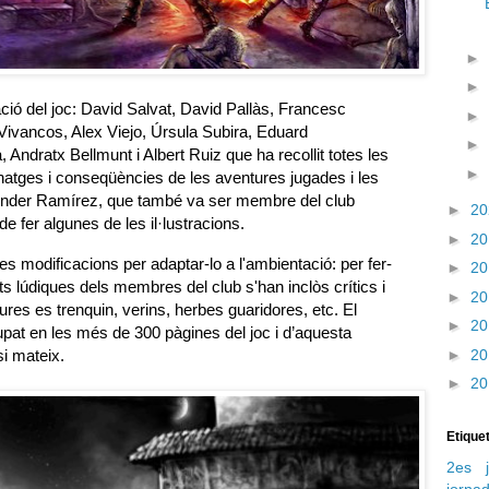
►
►
ació del joc: David Salvat, David Pallàs, Francesc
►
ivancos, Alex Viejo, Úrsula Subira, Eduard
►
Andratx Bellmunt i Albert Ruiz que ha recollit totes les
►
natges i conseqüències de les aventures jugades i les
n Ander Ramírez, que també va ser membre del club
►
2
e fer algunes de les il·lustracions.
►
2
s modificacions per adaptar-lo a l'ambientació: per fer-
►
2
tats lúdiques dels membres del club s'han inclòs crítics i
►
2
dures es trenquin, verins, herbes guaridores, etc. El
►
2
upat en les més de 300 pàgines del joc i d’aquesta
i mateix.
►
2
►
2
Etique
2es j
jorna