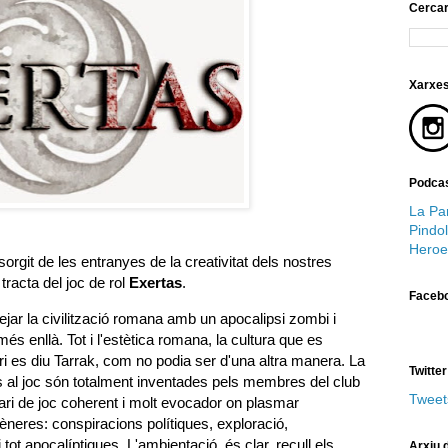
Cerca
Xarxes
Podcas
La Par
Pindol
Heroe
orgit de les entranyes de la creativitat dels nostres
racta del joc de rol
Exertas
.
Faceb
ejar la civilització romana amb un apocalipsi zombi i
és enllà. Tot i l'estètica romana, la cultura que es
eri es diu Tarrak, com no podia ser d'una altra manera. La
Twitter
s al joc són totalment inventades pels membres del club
Tweet
nari de joc coherent i molt evocador on plasmar
neres: conspiracions polítiques, exploració,
i tot apocalíptiques. L'ambientació, és clar, recull els
Arxiu d