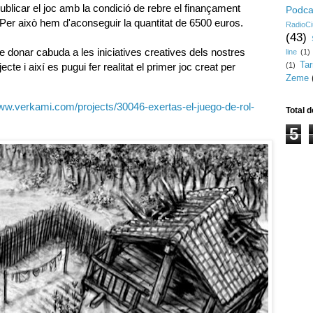
ublicar el joc amb la condició de rebre el finançament
Podca
Per això hem d'aconseguir la quantitat de 6500 euros.
RadioCi
(43)
 donar cabuda a les iniciatives creatives dels nostres
line
(1)
Ta
(1)
te i així es pugui fer realitat el primer joc creat per
Zeme
www.verkami.com/projects/30046-exertas-el-juego-de-rol-
Total d
5