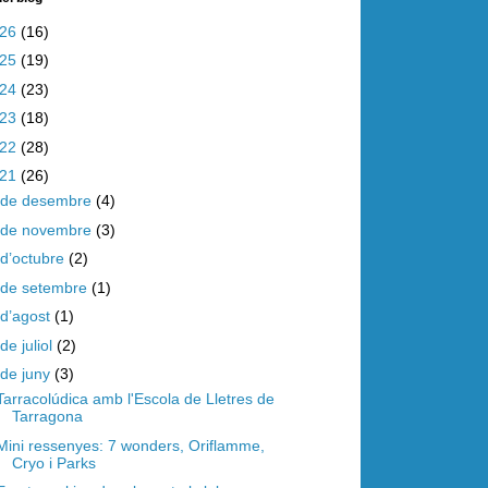
026
(16)
025
(19)
024
(23)
023
(18)
022
(28)
021
(26)
de desembre
(4)
de novembre
(3)
d’octubre
(2)
de setembre
(1)
d’agost
(1)
de juliol
(2)
de juny
(3)
Tarracolúdica amb l'Escola de Lletres de
Tarragona
Mini ressenyes: 7 wonders, Oriflamme,
Cryo i Parks