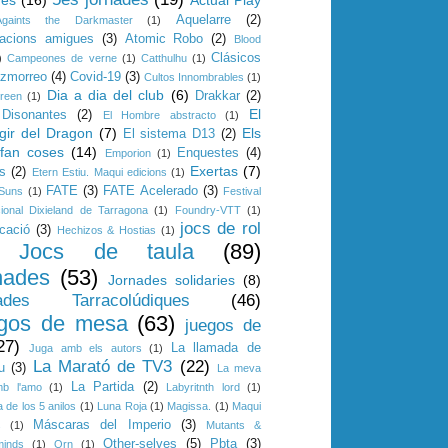
Aquelarre
(2)
Againts the Darkmaster
(1)
iacions amigues
(3)
Atomic Robo
(2)
Blood
Clásicos
)
Campeones de verne
(1)
Catthulhu
(1)
azmorreo
(4)
Covid-19
(3)
Cultos Innombrables
(1)
Dia a dia del club
(6)
Drakkar
(2)
reen
(1)
El
Disonantes
(2)
El Hombre abstracto
(1)
gir del Dragon
(7)
Els
El sistema D13
(2)
 fan coses
(14)
Enquestes
(4)
Emporion
(1)
Exertas
(7)
s
(2)
Etern Estiu. Maqui edicions
(1)
FATE
(3)
FATE Acelerado
(3)
 Suns
(1)
Festival
cional Dixieland de Tarragona
(1)
Foundry-VTT
(1)
jocs de rol
cació
(3)
Hechizos & Hostias
(1)
Jocs de taula
(89)
nades
(53)
Jornades solidaries
(8)
ades Tarracolúdiques
(46)
gos de mesa
(63)
juegos de
27)
La llamada de
Juga amb els autors
(1)
La Marató de TV3
(22)
u
(3)
La meva
La Partida
(2)
mb l'amo
(1)
Labyritnth lord
(1)
 de los 5 anilos
(1)
Luna Roja
(1)
Magissa.
(1)
Maqui
Máscaras del Imperio
(3)
s
(1)
Mutants &
Other-selves
(5)
Pbta
(3)
minds
(1)
Orn
(1)