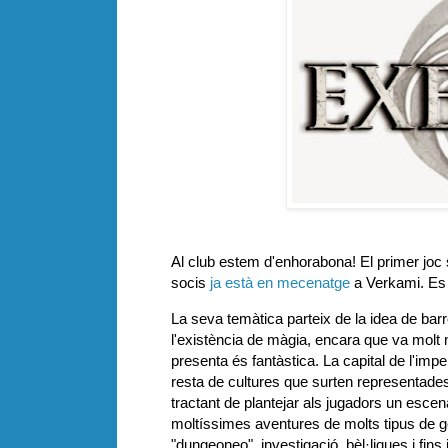
Al club estem d'enhorabona! El primer joc s
socis
ja està en mecenatge
a Verkami. Es t
La seva temàtica parteix de la idea de barr
l'existència de màgia, encara que va molt m
presenta és fantàstica. La capital de l'imp
resta de cultures que surten representade
tractant de plantejar als jugadors un esce
moltíssimes aventures de molts tipus de gè
"dungeoneo", investigació, bèl·liques i fins 