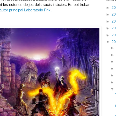
 les estones de joc dels socis i sòcies. Es pot trobar
►
2
autor principal Laboratorio Friki.
►
2
►
2
►
2
►
2
▼
2
►
►
►
►
►
►
▼