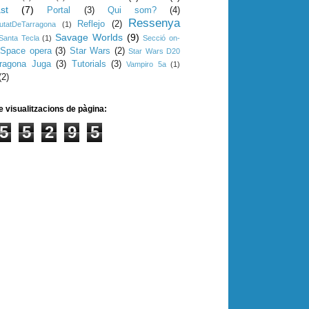
st
(7)
Portal
(3)
Qui som?
(4)
Ressenya
Reflejo
(2)
utatDeTarragona
(1)
Savage Worlds
(9)
Santa Tecla
(1)
Secció on-
Space opera
(3)
Star Wars
(2)
Star Wars D20
rragona Juga
(3)
Tutorials
(3)
Vampiro 5a
(1)
(2)
e visualitzacions de pàgina:
5
5
2
9
5