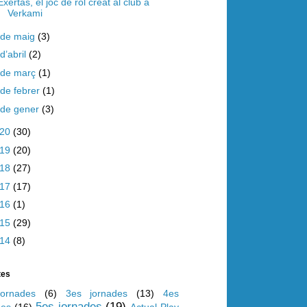
Exertas, el joc de rol creat al club a
Verkami
de maig
(3)
d’abril
(2)
de març
(1)
de febrer
(1)
de gener
(3)
020
(30)
019
(20)
018
(27)
017
(17)
016
(1)
015
(29)
014
(8)
tes
ornades
(6)
3es jornades
(13)
4es
5es jornades
(19)
des
(16)
Actual Play