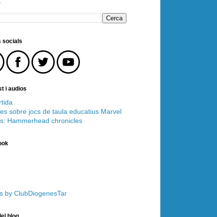
r
 socials
t i audios
tida
es sobre jocs de taula educatius
Marvel
s: Hammerhead chronicles
ook
s by ClubDiogenesTar
el blog