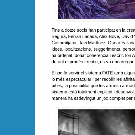
Fins a dotze socis han participat en la cre
Segura, Ferran Lacasa, Alex Bové, David V
Casamitjana, Javi Martínez, Oscar Fallada, 
idees, localitzacions, suggeriments, perso
ha ordenat, donat coherència i escrit. Io
durant el procés creatiu, es va encarregar d
El joc fa servir el sistema FATE amb algune
lo més espectacular i per recollir les afini
pífies, la possibilitat que les armes i arma
sistema està totalment explicat i desenvol
manera ha esdevingut un joc complet per s