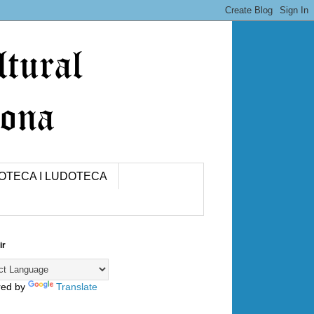
IOTECA I LUDOTECA
ir
red by
Translate