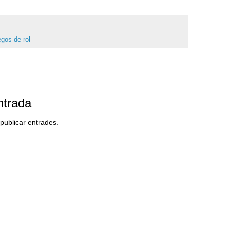
egos de rol
ntrada
ublicar entrades.