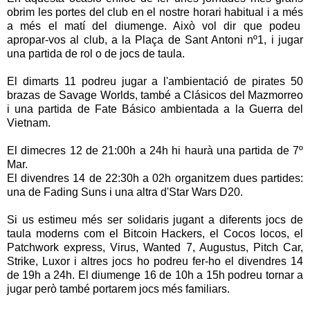
obrim les portes del club en el nostre horari habitual i a més
a més el matí del diumenge. Això vol dir que podeu
apropar-vos al club, a la Plaça de Sant Antoni nº1, i jugar
una partida de rol o de jocs de taula.
El dimarts 11 podreu jugar a l'ambientació de pirates
50
brazas de
S
avage Worlds, també a
Clásicos del Mazmorreo
i una partida de Fate Básico ambientada a la Guerra del
Vietnam.
El dimecres 12 de 21:00h a 24h hi haurà una partida de 7º
Mar.
El divendres 14
de 22:30h a 02h
organitzem dues partides:
una de Fading Suns i una altra d'Star Wars D20.
Si us estimeu més ser solidaris jugant a diferents jocs de
taula moderns com el Bitcoin Hackers, el Cocos locos, el
Patchwork express, Virus, Wanted 7, Augustus, Pitch Car,
Strike, Luxor i altres jocs ho podreu fer-ho el divendres 14
de 19h a 24h. El diumenge 16 de 10h a 15h podreu tornar a
jugar però també portarem jocs més familiars.