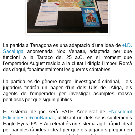
La partida a Tarragona es una adaptació d'una idea de
+I.D.
Sacaluga
anomenada Nox Venatur, adaptada per que
funcioni a la Tarraco del 25 a.C. en el moment que
l'emperador August residia a la ciutat i dirigía l'Imperi Romà
des d'aqui, fonalmentalment les guerres cántabres.
La partida es de gènere negre, investigació criminal, i els
jugadors tindrán un paper d'un dels Ulls de l'Àliga, els
agents de l'emperador per investigar asumptes massa
perillosos per que siguin públics.
El sistema de joc serà FATE Accelerat de
+Nosolorol
Ediciones
i
+conBarba
, utilitzant un dels seus suplements
Eagle Eyes. FATE Accelerat és un sistema àgil i ràpid ideal
per partides ràpides i ideal per que els jugadors preguin en