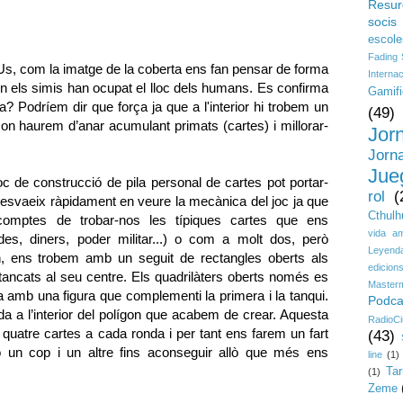
Resur
socis
escole
Fading
r Us, com la imatge de la coberta ens fan pensar de forma
Interna
on els simis han ocupat el lloc dels humans. Es confirma
Gamifi
? Podríem dir que força ja que a l'interior hi trobem un
(49)
 on haurem d’anar acumulant primats (cartes) i millorar-
Jor
Jorn
Jue
c de construcció de pila personal de cartes pot portar-
rol
(
'esvaeix ràpidament en veure la mecànica del joc ja que
Cthulh
comptes de trobar-nos les típiques cartes que ens
vida a
es, diners, poder militar...) o com a molt dos, però
Leyenda
n, ens trobem amb un seguit de rectangles oberts als
edicion
 tancats al seu centre. Els quadrilàters oberts només es
Master
ta amb una figura que complementi la primera i la tanqui.
Podca
a a l’interior del polígon que acabem de crear. Aquesta
RadioCi
 quatre cartes a cada ronda i per tant ens farem un fart
(43)
ió un cop i un altre fins aconseguir allò que més ens
line
(1)
Ta
(1)
Zeme