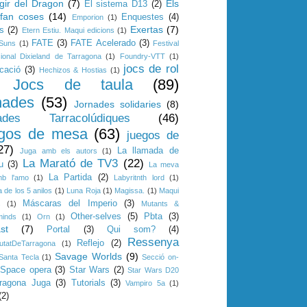
gir del Dragon
(7)
Els
El sistema D13
(2)
 fan coses
(14)
Enquestes
(4)
Emporion
(1)
Exertas
(7)
s
(2)
Etern Estiu. Maqui edicions
(1)
FATE
(3)
FATE Acelerado
(3)
 Suns
(1)
Festival
cional Dixieland de Tarragona
(1)
Foundry-VTT
(1)
jocs de rol
cació
(3)
Hechizos & Hostias
(1)
Jocs de taula
(89)
nades
(53)
Jornades solidaries
(8)
ades Tarracolúdiques
(46)
gos de mesa
(63)
juegos de
27)
La llamada de
Juga amb els autors
(1)
La Marató de TV3
(22)
u
(3)
La meva
La Partida
(2)
mb l'amo
(1)
Labyritnth lord
(1)
 de los 5 anilos
(1)
Luna Roja
(1)
Magissa.
(1)
Maqui
Máscaras del Imperio
(3)
s
(1)
Mutants &
Other-selves
(5)
Pbta
(3)
minds
(1)
Orn
(1)
st
(7)
Portal
(3)
Qui som?
(4)
Ressenya
Reflejo
(2)
utatDeTarragona
(1)
Savage Worlds
(9)
Santa Tecla
(1)
Secció on-
Space opera
(3)
Star Wars
(2)
Star Wars D20
rragona Juga
(3)
Tutorials
(3)
Vampiro 5a
(1)
(2)