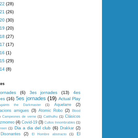
022
(28)
021
(26)
020
(30)
019
(20)
018
(27)
017
(17)
016
(1)
015
(29)
014
(8)
tes
ornades
(6)
3es jornades
(13)
4es
5es jornades
(19)
des
(16)
Actual Play
Aquelarre
(2)
Againts the Darkmaster
(1)
iacions amigues
(3)
Atomic Robo
(2)
Blood
Clásicos
)
Campeones de verne
(1)
Catthulhu
(1)
azmorreo
(4)
Covid-19
(3)
Cultos Innombrables
(1)
Dia a dia del club
(6)
Drakkar
(2)
reen
(1)
El
Disonantes
(2)
El Hombre abstracto
(1)