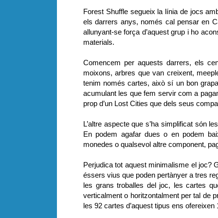
Forest Shuffle segueix la línia de jocs amb
els darrers anys, només cal pensar en C
allunyant-se força d’aquest grup i ho acons
materials.
Comencem per aquests darrers, els centr
moixons, arbres que van creixent, meeple
tenim només cartes, això sí un bon grapat,
acumulant les que fem servir com a pagam
prop d’un Lost Cities que dels seus compan
L’altre aspecte que s’ha simplificat són le
En podem agafar dues o en podem baixa
monedes o qualsevol altre component, pagu
Perjudica tot aquest minimalisme el joc? G
éssers vius que poden pertànyer a tres regn
les grans troballes del joc, les cartes q
verticalment o horitzontalment per tal de
les 92 cartes d’aquest tipus ens ofereixen