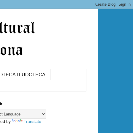
IOTECA I LUDOTECA
ir
red by
Translate