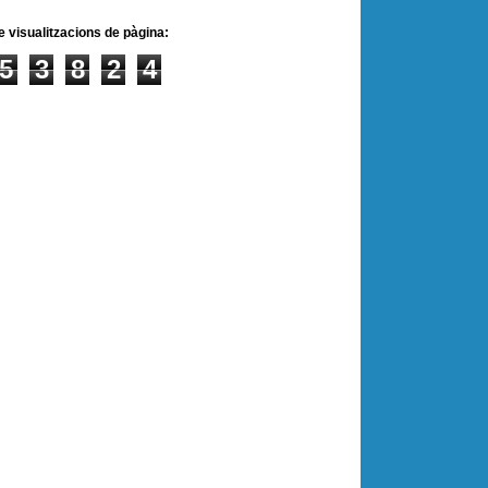
e visualitzacions de pàgina:
5
3
8
2
4