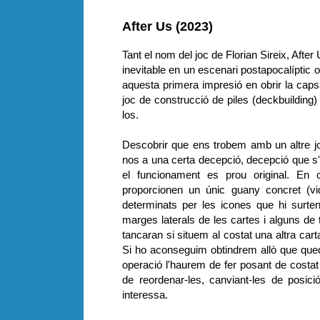
After Us (2023)
Tant el nom del joc de Florian Sireix, Afte
inevitable en un escenari postapocalíptic 
aquesta primera impresió en obrir la capsa
joc de construcció de piles (deckbuilding)
los.
Descobrir que ens trobem amb un altre jo
nos a una certa decepció, decepció que s
el funcionament es prou original. En 
proporcionen un únic guany concret (vid
determinats per les icones que hi surte
marges laterals de les cartes i alguns de
tancaran si situem al costat una altra car
Si ho aconseguim obtindrem allò que qued
operació l'haurem de fer posant de costat
de reordenar-les, canviant-les de posic
interessa.