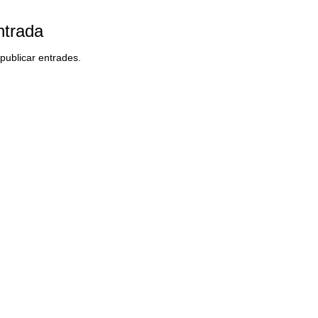
ntrada
ublicar entrades.