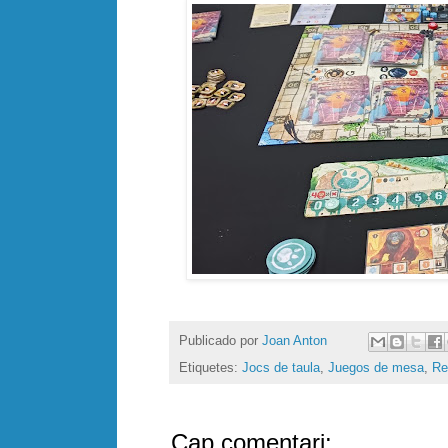
Publicado por
Joan Anton
Etiquetes:
Jocs de taula
,
Juegos de mesa
,
Re
Cap comentari: