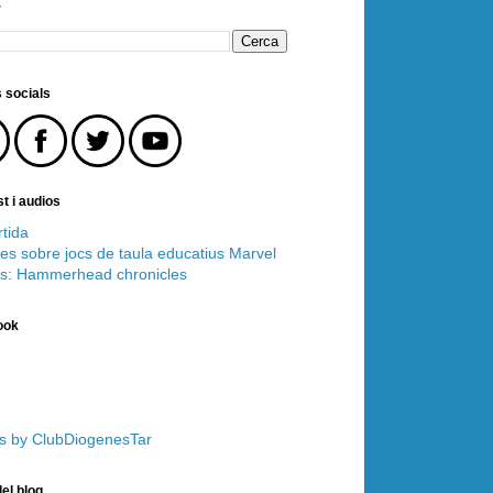
r
 socials
t i audios
tida
es sobre jocs de taula educatius
Marvel
s: Hammerhead chronicles
ook
s by ClubDiogenesTar
el blog