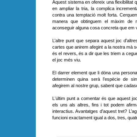
Aquest sistema en ofereix una flexibilitat 
en ampliar la tria, la complica incrementa
contra una temptació molt forta. Cerque
manera que obtinguem el màxim de ma
aconseguir alguna cosa concreta que em va
L’altre punt que separa aquest joc d’alt
cartes que anirem afegint a la nostra mà 
és el revers, és a dir que les triem a cegu
el joc més viu.
El darrer element que li dóna una personal
determinen quina serà l’espècie de sim
afegirem al nostre grup, sabent que cadasc
L'últim punt a comentar és que aquest jo
els uns als altres, fins i tot podem afirm
interactius. Avantatges d’aquest tret? L’agil
funcioni exactament igual a dos, tres, quatr