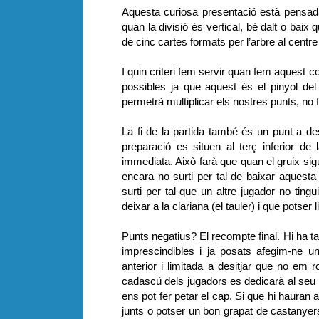
Aquesta curiosa presentació està pensada 
quan la divisió és vertical, bé dalt o bai
de cinc cartes formats per l’arbre al centre
I quin criteri fem servir quan fem aquest
possibles ja que aquest és el pinyol de
permetrà multiplicar els nostres punts, no 
La fi de la partida també és un punt a de
preparació es situen al terç inferior de
immediata. Això farà que quan el gruix sigui
encara no surti per tal de baixar aquesta 
surti per tal que un altre jugador no ti
deixar a la clariana (el tauler) i que potse
Punts negatius? El recompte final. Hi ha ta
imprescindibles i ja posats afegim-ne un 
anterior i limitada a desitjar que no em 
cadascú dels jugadors es dedicarà al seu 
ens pot fer petar el cap. Si que hi hauran 
junts o potser un bon grapat de castanyers