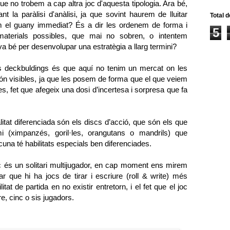
que no trobem a cap altra joc d'aquesta tipologia. Ara bé,
nt la paràlisi d'anàlisi, ja que sovint haurem de lluitar
Total d
m el guany immediat? És a dir les ordenem de forma i
5
terials possibles, que mai no sobren, o intentem
 bé per desenvolupar una estratègia a llarg termini?
res deckbuldings és que aquí no tenim un mercat on les
són visibles, ja que les posem de forma que el que veiem
es, fet que afegeix una dosi d’incertesa i sorpresa que fa
itat diferenciada són els discs d’acció, que són els que
i (ximpanzés, goril·les, orangutans o mandrils) que
una té habilitats especials ben diferenciades.
c és un solitari multijugador, en cap moment ens mirem
ar que hi ha jocs de tirar i escriure (roll & write) més
itat de partida en no existir entretorn, i el fet que el joc
e, cinc o sis jugadors.