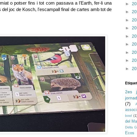
miat o potser fins i tot com passava a l'Earth, fer-li una
►
2
s del joc de Kosch, l'escampall final de cartes amb tot de
►
2
►
2
►
2
►
2
►
2
►
2
►
2
►
2
Etique
2es j
jorna
(7)
assoc
bowl
(1
del M
Delta G
Ecos 