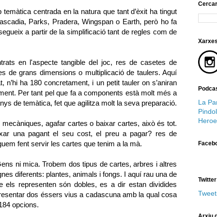
Cerca
 temàtica centrada en la natura que tant d’èxit ha tingut
ascadia, Parks, Pradera, Wingspan o Earth, però ho fa
egueix a partir de la simplificació tant de regles com de
Xarxes
ats en l'aspecte tangible del joc, res de casetes de
s de grans dimensions o multiplicació de taulers. Aquí
 n’hi ha 180 concretament, i un petit tauler on s’aniran
Podcas
ent. Per tant pel que fa a components està molt més a
La Par
ys de temàtica, fet que agilitza molt la seva preparació.
Pindol
Heroe
s mecàniques, agafar cartes o baixar cartes, això és tot.
r una pagant el seu cost, el preu a pagar? res de
em fent servir les cartes que tenim a la mà.
Faceb
ens ni mica. Trobem dos tipus de cartes, arbres i altres
es diferents: plantes, animals i fongs. I aquí rau una de
Twitter
ue els representen són dobles, es a dir estan dividides
Tweet
 presentar dos éssers vius a cadascuna amb la qual cosa
 184 opcions.
Arxiu d