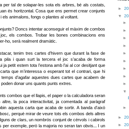
per tal de solapar-les sota els arbres, bé als costats,
►
2
x quan és horitzontal. Cosa que ens permet crear conjunts
▼
2
 i els animalons, fongs o plantes al voltant.
►
 conjunts? Doncs intentar aconseguir el màxim de combos
►
l joc, els combos. Trobar les bones combinacions ens
►
fer-ho, serà realment dramàtic.
►
stacar, tenim tres cartes d’hivern que durant la fase de
►
 la pila i quan surt la tercera el joc s’acaba de forma
►
 ja petit estem tota l’estona amb l’ai al cor desitjant que
►
carta que m’interessa o esperant tot el contrari, que hi
►
ngui temps d’agafar aquestes dues cartes que acabem de
r li poden donar uns quants punts extres.
►
▼
nts combos que el llapis, el paper o la calculadora seran
altre, la poca interactivitat, ja comentada al paràgraf
robin aquesta carta que acaba de sortir. A banda d'això
►
bosc, perquè mirar de veure tots els combos dels altres
►
2
alguns de clars, un nombrós conjunt de cérvols i cabirols
►
2
 per exemple, però la majoria no seran tan obvis... I un