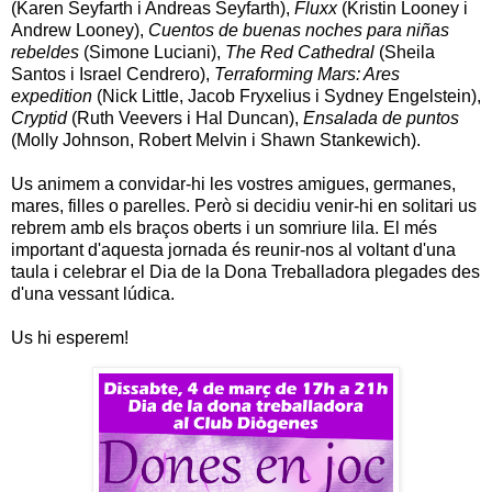
(Karen Seyfarth i Andreas Seyfarth),
Fluxx
(Kristin Looney i
Andrew Looney),
Cuentos de buenas noches para niñas
rebeldes
(Simone Luciani),
The Red Cathedral
(Sheila
Santos i Israel Cendrero),
Terraforming Mars: Ares
expedition
(Nick Little, Jacob Fryxelius i Sydney Engelstein),
Cryptid
(Ruth Veevers i Hal Duncan),
Ensalada de puntos
(Molly Johnson, Robert Melvin i Shawn Stankewich).
Us animem a convidar-hi les vostres amigues, germanes,
mares, filles o parelles. Però si decidiu venir-hi en solitari us
rebrem amb els braços oberts i un somriure lila. El més
important d'aquesta jornada és reunir-nos al voltant d'una
taula i celebrar el Dia de la Dona Treballadora plegades des
d'una vessant lúdica.
Us hi esperem!