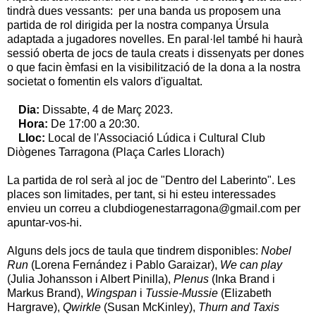
tindrà dues vessants: per una banda us proposem una
partida de rol dirigida per la nostra companya Úrsula
adaptada a jugadores novelles. En paral·lel també hi haurà
sessió oberta de jocs de taula creats i dissenyats per dones
o que facin èmfasi en la visibilització de la dona a la nostra
societat o fomentin els valors d'igualtat.
Dia:
Dissabte, 4 de Març 2023.
Hora:
De 17:00 a 20:30.
Lloc:
Local de l'Associació Lúdica i Cultural Club
Diògenes Tarragona (Plaça Carles Llorach)
La partida de rol serà al joc de "Dentro del Laberinto". Les
places son limitades, per tant, si hi esteu interessades
envieu un correu a clubdiogenestarragona@gmail.com per
apuntar-vos-hi.
Alguns dels jocs de taula que tindrem disponibles:
Nobel
Run
(Lorena Fernández i Pablo Garaizar),
We can play
(Julia Johansson i Albert Pinilla),
Plenus
(Inka Brand i
Markus Brand),
Wingspan
i
Tussie-Mussie
(Elizabeth
Hargrave),
Qwirkle
(Susan McKinley),
Thurn and Taxis