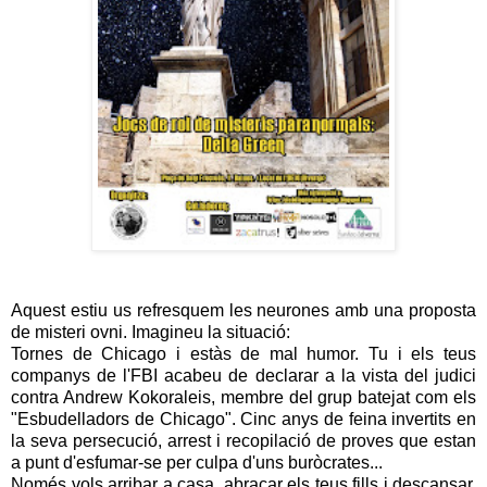
Aquest estiu us refresquem les neurones amb una proposta
de misteri ovni. Imagineu la situació:
Tornes de Chicago i estàs de mal humor. Tu i els teus
companys de l'FBI acabeu de declarar a la vista del judici
contra Andrew Kokoraleis, membre del grup batejat com els
"Esbudelladors de Chicago". Cinc anys de feina invertits en
la seva persecució, arrest i recopilació de proves que estan
a punt d'esfumar-se per culpa d'uns buròcrates...
Només vols arribar a casa, abraçar els teus fills i descansar.