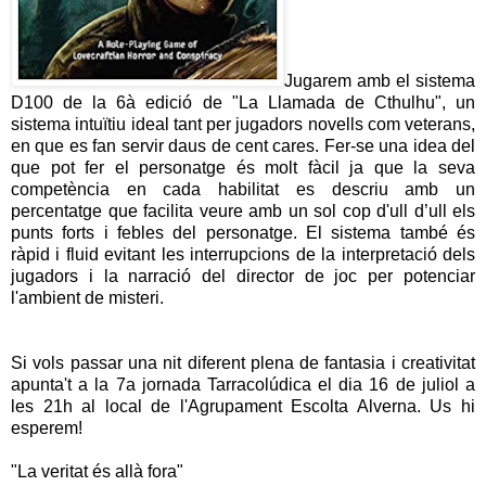
Jugarem amb el sistema
D100 de la 6à edició de "La Llamada de Cthulhu", un
sistema intuïtiu ideal tant per jugadors novells com veterans,
en que es fan servir daus de cent cares. Fer-se una idea del
que pot fer el personatge és molt fàcil ja que la seva
competència en cada habilitat es descriu amb un
percentatge que facilita veure amb un sol cop d'ull d’ull els
punts forts i febles del personatge. El sistema també és
ràpid i fluid evitant les interrupcions de la interpretació dels
jugadors i la narració del director de joc per potenciar
l'ambient de misteri.
Si vols passar una nit diferent plena de fantasia i creativitat
apunta't a la 7a jornada Tarracolúdica el dia 16 de juliol a
les 21h al local de l'Agrupament Escolta Alverna. Us hi
esperem!
"La veritat és allà fora"